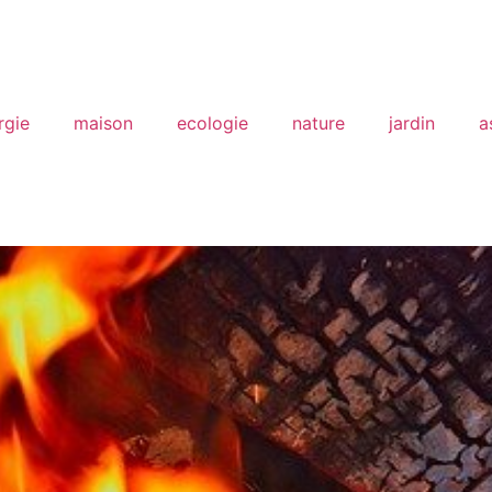
rgie
maison
ecologie
nature
jardin
a