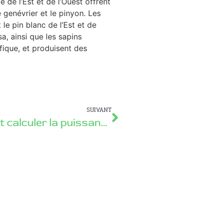
 de l’Est et de l’Ouest offrent
 genévrier et le pinyon. Les
le pin blanc de l’Est et de
sa, ainsi que les sapins
ifique, et produisent des
SUIVANT
Comment calculer la puissance thermique de son poele a bois ?