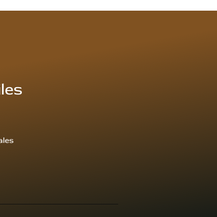
iles
ales